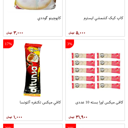
کاپ کيک کشمشي ايسترم
کاپوچينو گوددي
۳,۰۰۰
۵,۰۰۰
17%
3%
کافی میکس اورا بسته 10 عددی
کافي ميکس تکنفره آلتونسا
۱,۰۰۰
۳۱,۹۰۰