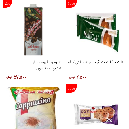
2%
17%
هات چاکلت 25 گرمی برند مولتي کافه
شیرسویا قهوه مقدار 1
لیتربرندمانداسوی
۵۷,۵۰۰
۲,۵۰۰
33%