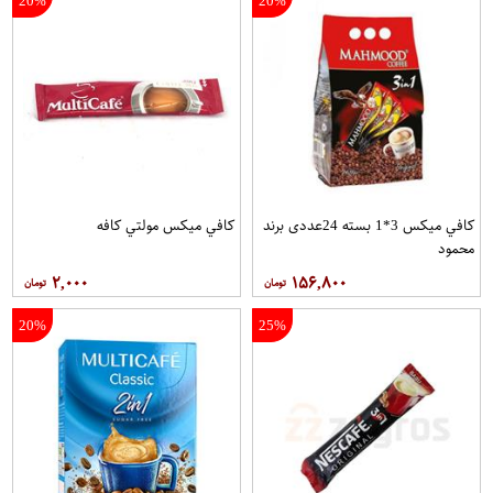
20%
20%
کافي ميکس 3*1 بسته 24عددی برند
کافي ميکس مولتي کافه
محمود
۲,۰۰۰
۱۵۶,۸۰۰
20%
25%