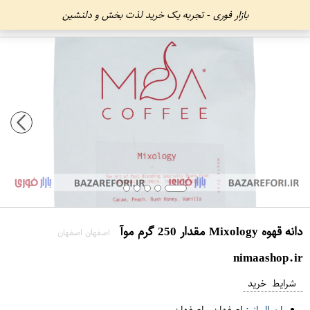
بازار فوری - تجربه یک خرید لذت بخش و دلنشین
دانه قهوه Mixology مقدار 250 گرم موآ
اصفهان اصفهان
nimaashop.ir
شرایط خرید
ارسال از :
اصفهان
-
اصفهان