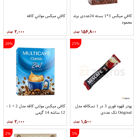
کافي ميکس 3*1 بسته 24عددی برند
کافي ميکس مولتي کافه
محمود
۲,۰۰۰
۱۵۶,۸۰۰
20%
25%
پودر قهوه فوری 3 در 1 نسکافه مدل
کافی میکس مولتی کافه مدل 2 × 1 -
Original تک عددی
12 ساشه 14 گرمی
۲,۰۰۰
۱,۵۰۰
2%
5%