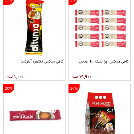
17%
3%
کافی میکس اورا بسته 10 عددی
کافي ميکس تکنفره آلتونسا
۱,۰۰۰
۳۱,۹۰۰
20%
20%