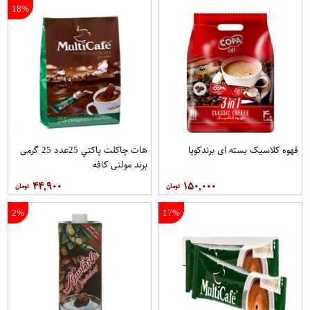
18%
قهوه کلاسيک بسته ای برندکوپا
هات چاکلت پاکتي 25عدد 25 گرمی
برند مولتي کافه
۴۴,۹۰۰
۱۵۰,۰۰۰
2%
17%