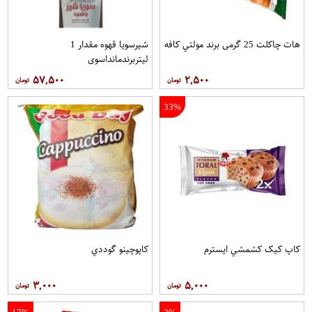
هات چاکلت 25 گرمی برند مولتي کافه
شیرسویا قهوه مقدار 1
لیتربرندمانداسوی
۵۷,۵۰۰
۲,۵۰۰
33%
کاپ کيک کشمشي ايسترم
کاپوچينو گوددي
۳,۰۰۰
۵,۰۰۰