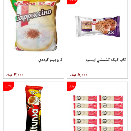
کاپ کيک کشمشي ايسترم
کاپوچينو گوددي
۳,۰۰۰
۵,۰۰۰
17%
3%