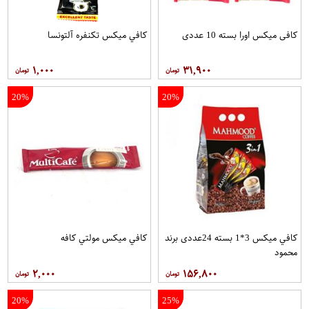
کافی میکس اورا بسته 10 عددی
کافي ميکس تکنفره آلتونسا
۱,۰۰۰
۳۱,۹۰۰
20%
20%
کافي ميکس 3*1 بسته 24عددی برند
کافي ميکس مولتي کافه
محمود
۲,۰۰۰
۱۵۶,۸۰۰
20%
25%