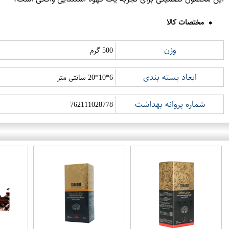
مختصات کالا
وزن
500 گرم
ابعاد بسته بندی
6*10*20 سانتی متر
شماره پروانه بهداشت
762111028778