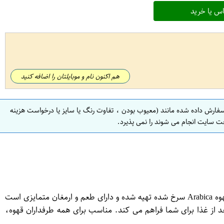
س یا خرید
هم اکنون نام و موبایلتان را اضافه کنید
سفارش داده شده مانند (معیوب بودن ، تفاوت رنگ یا سایز یا درخواست هزینه
ت سایت انجام می شوند را نمی پذیرد.
کالای قهوه مدل Gold بلاروم با وزن 500 گرم، انتخابی عالی برای علاقمندان به قهوه و طعمی بی نظیر است. این قهوه از بهترین دانه های قهوه Arabica سرخ شده تهیه شده و دارای طعم و ارمغان متمایزی است
، قهوه Gold بلاروم یک تجربه لذت بخش از میانه روز یا بعد از غذا برای شما فراهم می کند. مناسب برای همه طرفداران قهوه،