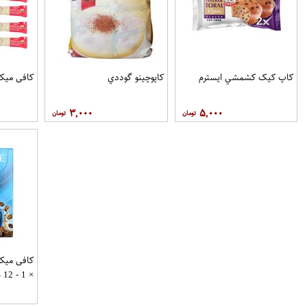
کاپ کيک کشمشي ايسترم
کاپوچينو گوددي
کافی میکس او
۳,۰۰۰
۵,۰۰۰
× 1 - 12 ساشه 14 گرمی