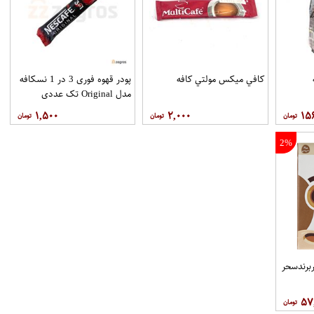
ه
کافي ميکس مولتي کافه
پودر قهوه فوری 3 در 1 نسکافه
مدل Original تک عددی
۱,۵۰۰
۲,۰۰۰
۱۵
2%
۵۷