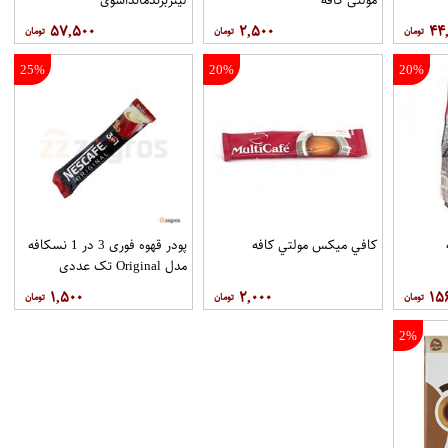
۵۷,۵۰۰
۲,۵۰۰
۴۴
25%
20%
20%
ه
کافي ميکس مولتي کافه
پودر قهوه فوری 3 در 1 نسکافه
مدل Original تک عددی
۱,۵۰۰
۲,۰۰۰
۱۵
2%