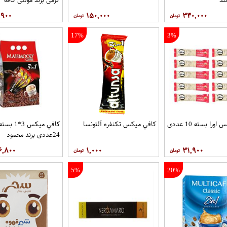
,۹۰۰
۱۵۰,۰۰۰
۳۴۰,۰۰۰
17%
3%
را بسته 10 عددی
کافي ميکس تکنفره آلتونسا
کافي ميکس 3*1 بست
24عددی برند محمود
۶,۸۰۰
۱,۰۰۰
۳۱,۹۰۰
5%
20%