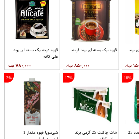
 برند
قهوه ترک بسته ای برند فرمند
قهوه درجه یک بسته ای برند
علي کافه
۷۸۰,۰۰۰
۸۵۰,۰۰۰
۱۵
2%
17%
18%
هات چاکلت پاکتي 25عدد 25
هات چاکلت 25 گرمی برند
شیرسویا قهوه مقدار 1
مولتي کافه
لیتربرندمانداسوی