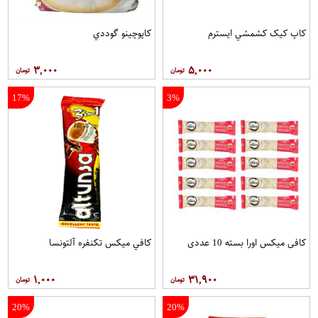
کاپ کيک کشمشي ايسترم
کاپوچينو گوددي
۳,۰۰۰
۵,۰۰۰
17%
3%
کافی میکس اورا بسته 10 عددی
کافي ميکس تکنفره آلتونسا
۱,۰۰۰
۳۱,۹۰۰
20%
20%