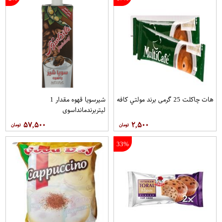
هات چاکلت 25 گرمی برند مولتي کافه
شیرسویا قهوه مقدار 1
لیتربرندمانداسوی
۵۷,۵۰۰
۲,۵۰۰
33%