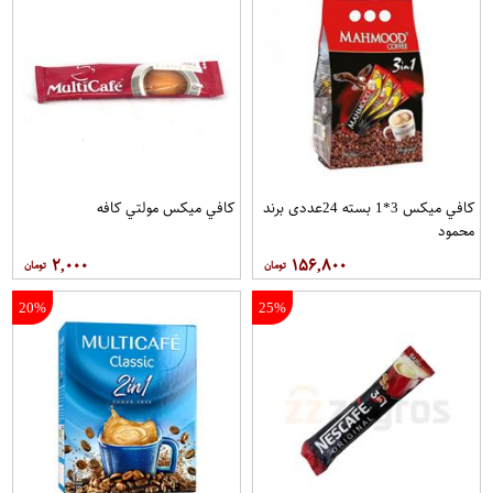
کافي ميکس 3*1 بسته 24عددی برند
کافي ميکس مولتي کافه
محمود
۲,۰۰۰
۱۵۶,۸۰۰
20%
25%