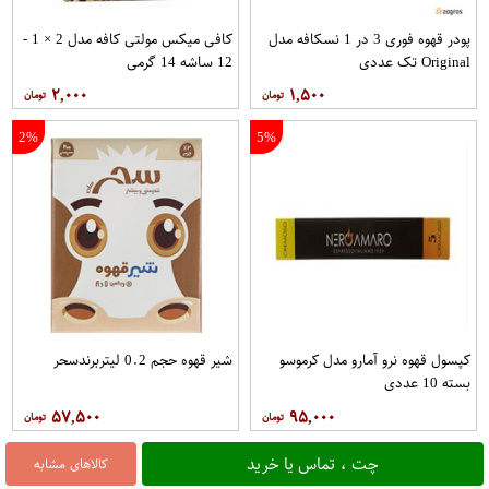
پودر قهوه فوری 3 در 1 نسکافه مدل
کافی میکس مولتی کافه مدل 2 × 1 -
Original تک عددی
12 ساشه 14 گرمی
۲,۰۰۰
۱,۵۰۰
2%
5%
کپسول قهوه نرو آمارو مدل کرموسو
شیر قهوه حجم 0.2 لیتربرندسحر
بسته 10 عددی
۵۷,۵۰۰
۹۵,۰۰۰
چت ، تماس یا خرید
کالاهای مشابه