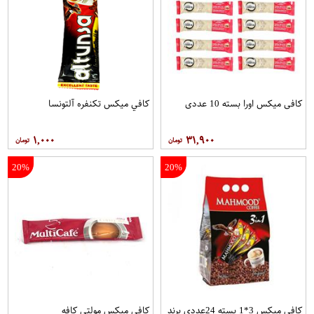
کافی میکس اورا بسته 10 عددی
کافي ميکس تکنفره آلتونسا
۱,۰۰۰
۳۱,۹۰۰
20%
20%
کافي ميکس 3*1 بسته 24عددی برند
کافي ميکس مولتي کافه