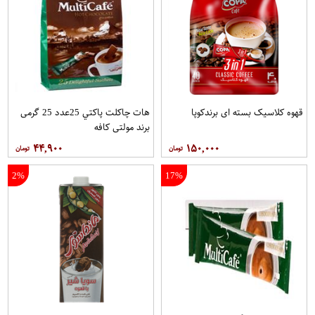
قهوه کلاسيک بسته ای برندکوپا
هات چاکلت پاکتي 25عدد 25 گرمی
برند مولتي کافه
۴۴,۹۰۰
۱۵۰,۰۰۰
2%
17%