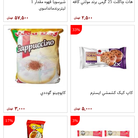
هات چاکلت 25 گرمی برند مولتي کافه
شیرسویا قهوه مقدار 1
لیتربرندمانداسوی
۵۷,۵۰۰
۲,۵۰۰
33%
کاپ کيک کشمشي ايسترم
کاپوچينو گوددي
۳,۰۰۰
۵,۰۰۰
17%
3%