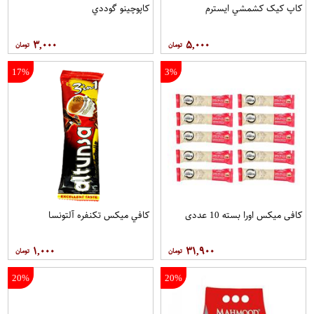
کاپ کيک کشمشي ايسترم
کاپوچينو گوددي
۳,۰۰۰
۵,۰۰۰
17%
3%
کافی میکس اورا بسته 10 عددی
کافي ميکس تکنفره آلتونسا
۱,۰۰۰
۳۱,۹۰۰
20%
20%