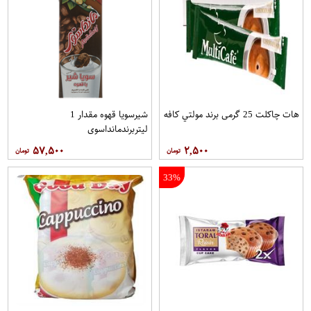
هات چاکلت 25 گرمی برند مولتي کافه
شیرسویا قهوه مقدار 1
لیتربرندمانداسوی
۵۷,۵۰۰
۲,۵۰۰
33%