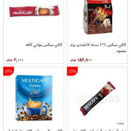
کافي ميکس 3*1 بسته 24عددی برند
کافي ميکس مولتي کافه
محمود
۲,۰۰۰
۱۵۶,۸۰۰
20%
25%
پودر قهوه فوری 3 در 1 نسکافه مدل
کافی میکس مولتی کافه مدل 2 × 1 -