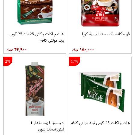
قهوه کلاسيک بسته ای برندکوپا
هات چاکلت پاکتي 25عدد 25 گرمی
برند مولتي کافه
۴۴,۹۰۰
۱۵۰,۰۰۰
2%
17%
هات چاکلت 25 گرمی برند مولتي کافه
شیرسویا قهوه مقدار 1
لیتربرندمانداسوی