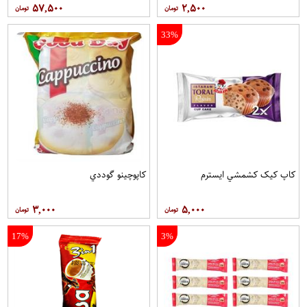
۵۷,۵۰۰
۲,۵۰۰
33%
کاپ کيک کشمشي ايسترم
کاپوچينو گوددي
۳,۰۰۰
۵,۰۰۰
17%
3%