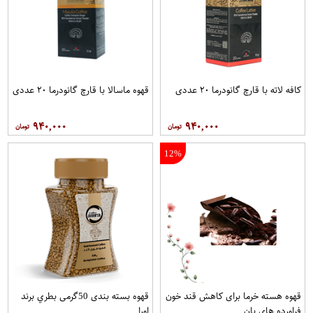
کافه لاته با قارچ گانودرما ۲۰ عددی
قهوه ماسالا با قارچ گانودرما ۲۰ عددی
۹۴۰,۰۰۰
۹۴۰,۰۰۰
12%
قهوه هسته خرما برای کاهش قند خون
قهوه بسته بندی 50گرمی بطري برند
فراورده های بان
اورا