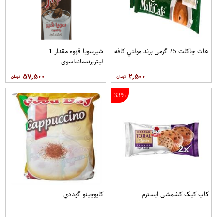
هات چاکلت 25 گرمی برند مولتي کافه
شیرسویا قهوه مقدار 1
لیتربرندمانداسوی
۵۷,۵۰۰
۲,۵۰۰
33%
کاپ کيک کشمشي ايسترم
کاپوچينو گوددي