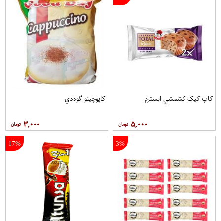
کاپ کيک کشمشي ايسترم
کاپوچينو گوددي
۳,۰۰۰
۵,۰۰۰
17%
3%