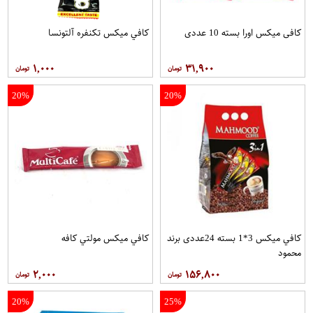
کافی میکس اورا بسته 10 عددی
کافي ميکس تکنفره آلتونسا
۱,۰۰۰
۳۱,۹۰۰
20%
20%
کافي ميکس 3*1 بسته 24عددی برند
کافي ميکس مولتي کافه
محمود
۲,۰۰۰
۱۵۶,۸۰۰
20%
25%