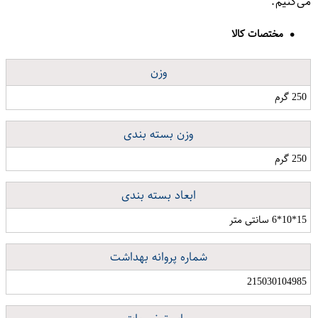
می‌کنیم.
مختصات کالا
وزن
250 گرم
وزن بسته بندی
250 گرم
ابعاد بسته بندی
15*10*6 سانتی متر
شماره پروانه بهداشت
215030104985