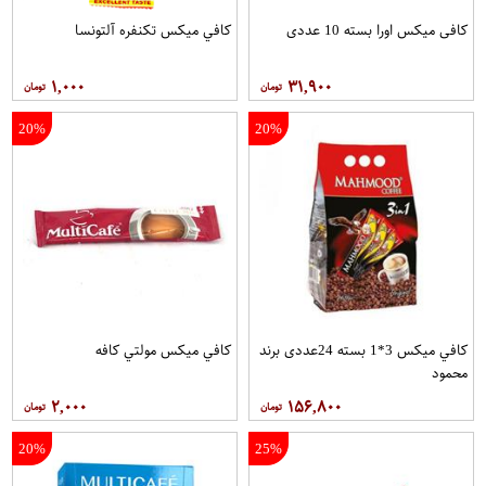
کافی میکس اورا بسته 10 عددی
کافي ميکس تکنفره آلتونسا
۱,۰۰۰
۳۱,۹۰۰
20%
20%
کافي ميکس 3*1 بسته 24عددی برند
کافي ميکس مولتي کافه
محمود
۲,۰۰۰
۱۵۶,۸۰۰
20%
25%