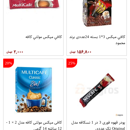
کافي ميکس 3*1 بسته 24عددی برند
کافي ميکس مولتي کافه
محمود
۲,۰۰۰
۱۵۶,۸۰۰
20%
25%
پودر قهوه فوری 3 در 1 نسکافه مدل
کافی میکس مولتی کافه مدل 2 × 1 -
Original تک عددی
12 ساشه 14 گرمی