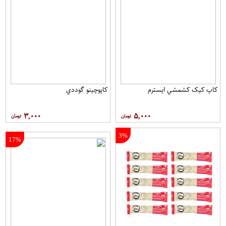
کاپ کيک کشمشي ايسترم
کاپوچينو گوددي
۳,۰۰۰
۵,۰۰۰
3%
17%