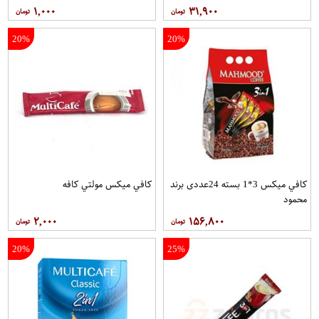
۱,۰۰۰
۳۱,۹۰۰
20%
20%
کافي ميکس 3*1 بسته 24عددی برند
کافي ميکس مولتي کافه
محمود
۲,۰۰۰
۱۵۶,۸۰۰
20%
25%