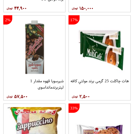
۴۴,۹۰۰
۱۵۰,۰۰۰
2%
17%
هات چاکلت 25 گرمی برند مولتي کافه
شیرسویا قهوه مقدار 1
لیتربرندمانداسوی
۵۷,۵۰۰
۲,۵۰۰
33%