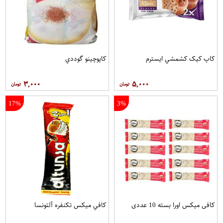
کاپ کيک کشمشي ايسترم
کاپوچينو گوددي
۳,۰۰۰
۵,۰۰۰
17%
3%
کافی میکس اورا بسته 10 عددی
کافي ميکس تکنفره آلتونسا