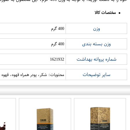
مختصات کالا
وزن
400 گرم
وزن بسته بندی
400 گرم
شماره پروانه بهداشت
1621932
سایر توضیحات
محتویات: شکر، پودر همراه قهوه، قهوه 