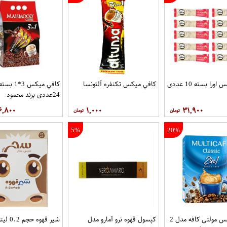
را بسته 10 عددی
کافي ميکس تکنفره آلتونسا
کافي ميکس 3*1 بست
24عددی برند محمود
۶,۸۰۰
۱,۰۰۰
۳۱,۹۰۰
5%
20%
کافی میکس مولتی کافه مدل 2
کپسول قهوه نرو آمارو مدل
شیر قهوه حجم 0.2 لیتربرندسحر