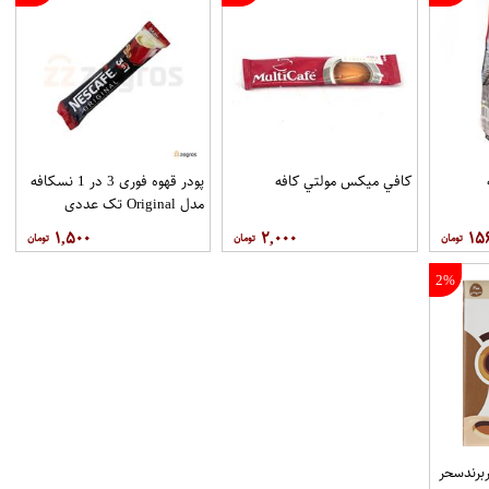
ه
کافي ميکس مولتي کافه
پودر قهوه فوری 3 در 1 نسکافه
مدل Original تک عددی
۱,۵۰۰
۲,۰۰۰
۱۵
2%