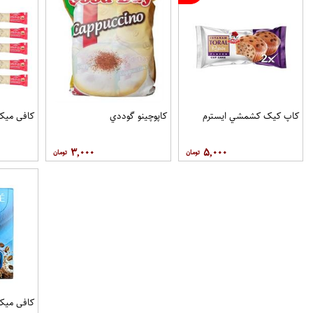
کاپ کيک کشمشي ايسترم
کاپوچينو گوددي
کافی میکس او
۳,۰۰۰
۵,۰۰۰