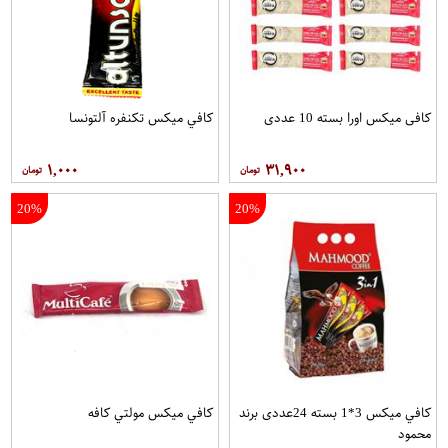
کافی میکس اورا بسته 10 عددی
کافي ميکس تکنفره آلتونسا
۱,۰۰۰
۳۱,۹۰۰
20%
20%
کافي ميکس 3*1 بسته 24عددی برند
کافي ميکس مولتي کافه
محمود