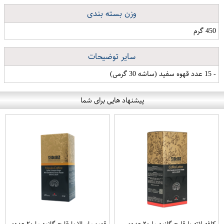
وزن بسته بندی
450 گرم
سایر توضیحات
- 15 عدد قهوه سفید (ساشه 30 گرمی)
پیشنهاد هایی برای شما
کافه لاته با قارچ گانودرما ۲۰ عددی
قهوه ماسالا با قارچ گانودرما ۲۰ عددی