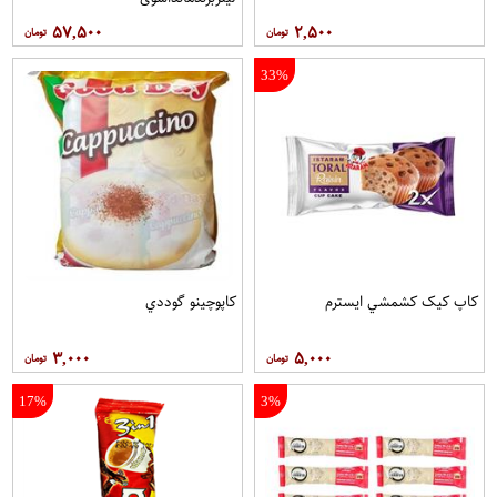
۵۷,۵۰۰
۲,۵۰۰
33%
کاپ کيک کشمشي ايسترم
کاپوچينو گوددي
۳,۰۰۰
۵,۰۰۰
17%
3%