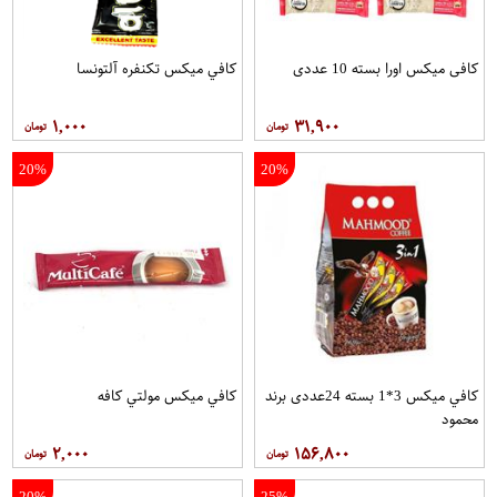
کافی میکس اورا بسته 10 عددی
کافي ميکس تکنفره آلتونسا
۱,۰۰۰
۳۱,۹۰۰
20%
20%
کافي ميکس 3*1 بسته 24عددی برند
کافي ميکس مولتي کافه
محمود
۲,۰۰۰
۱۵۶,۸۰۰
20%
25%