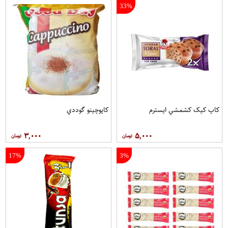
33%
کاپ کيک کشمشي ايسترم
کاپوچينو گوددي
۳,۰۰۰
۵,۰۰۰
17%
3%