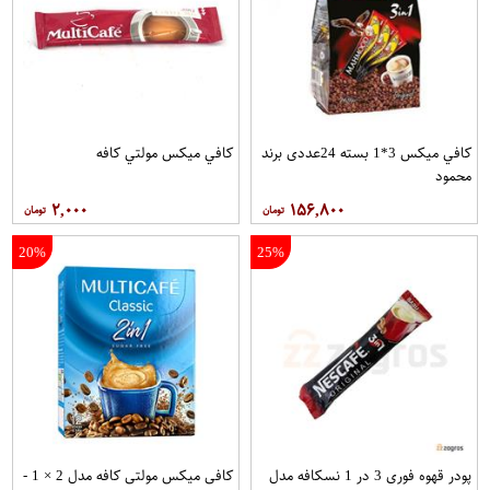
کافي ميکس 3*1 بسته 24عددی برند
کافي ميکس مولتي کافه
محمود
۲,۰۰۰
۱۵۶,۸۰۰
20%
25%
پودر قهوه فوری 3 در 1 نسکافه مدل
کافی میکس مولتی کافه مدل 2 × 1 -