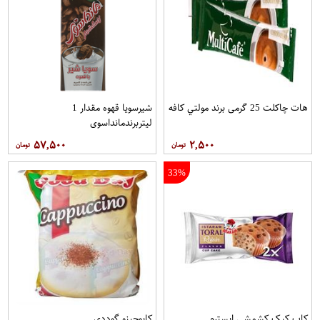
هات چاکلت 25 گرمی برند مولتي کافه
شیرسویا قهوه مقدار 1
لیتربرندمانداسوی
۵۷,۵۰۰
۲,۵۰۰
33%
کاپ کيک کشمشي ايسترم
کاپوچينو گوددي