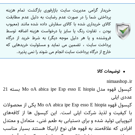
خریدار گرامی مدیریت سایت بازارفوری بازگشت تمام هزینه
پرداختی شما را در صورت عدم رضایت به دلیل عدم مطابقت
کالای خریداری شده با کالای سفارش داده شده مانند (معیوب
بودن ، تفاوت رنگ یا سایز یا درخواست هزینه اضافه توسط
فروشنده و یا هر دلیل موجه دیگر) به شرط خرید از درگاه
پرداخت سایت ، تضمین می نماید و مسئولیت خریدهایی که
خارج از درگاه پرداخت سایت انجام می شوند را نمی پذیرد.
توضیحات کالا
nimaashop.ir
کپسول قهوه مدل Mo oA abica ipe Esp esso E hiopia بسته 21
عددی ایلی
کپسول قهوه Mo oA abica ipe Esp esso E hiopia یکی از محصولات
با کیفیت و لذیذ شرکت ایلی است. این کپسول ها از کافه‌های
اتیوپیایی تولید شده و برای دستیابی به طعم غنی، متعادل و معتدل
افرادی که علاقه‌مند به قهوه های نوع ارابیکا هستند بسیار مناسب