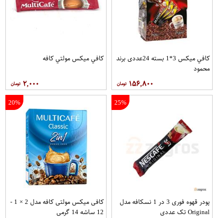
کافي ميکس 3*1 بسته 24عددی برند
کافي ميکس مولتي کافه
محمود
۲,۰۰۰
۱۵۶,۸۰۰
20%
25%
پودر قهوه فوری 3 در 1 نسکافه مدل
کافی میکس مولتی کافه مدل 2 × 1 -
Original تک عددی
12 ساشه 14 گرمی