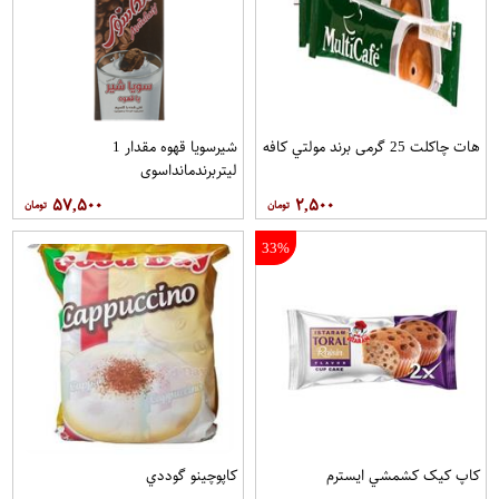
هات چاکلت 25 گرمی برند مولتي کافه
شیرسویا قهوه مقدار 1
لیتربرندمانداسوی
۵۷,۵۰۰
۲,۵۰۰
33%
کاپ کيک کشمشي ايسترم
کاپوچينو گوددي