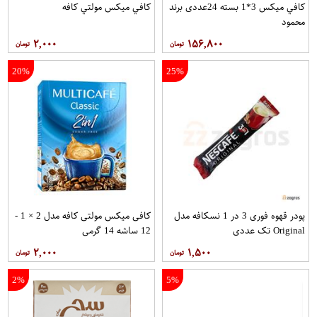
کافي ميکس 3*1 بسته 24عددی برند
کافي ميکس مولتي کافه
محمود
۲,۰۰۰
۱۵۶,۸۰۰
20%
25%
پودر قهوه فوری 3 در 1 نسکافه مدل
کافی میکس مولتی کافه مدل 2 × 1 -
Original تک عددی
12 ساشه 14 گرمی
۲,۰۰۰
۱,۵۰۰
2%
5%