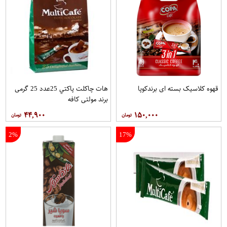
قهوه کلاسيک بسته ای برندکوپا
هات چاکلت پاکتي 25عدد 25 گرمی
برند مولتي کافه
۴۴,۹۰۰
۱۵۰,۰۰۰
2%
17%