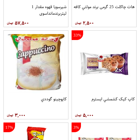
هات چاکلت 25 گرمی برند مولتي کافه
شیرسویا قهوه مقدار 1
لیتربرندمانداسوی
۵۷,۵۰۰
۲,۵۰۰
33%
کاپ کيک کشمشي ايسترم
کاپوچينو گوددي
۳,۰۰۰
۵,۰۰۰
17%
3%